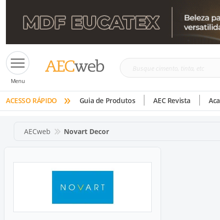
Busque
Menu
cimento,
»
tinta,
ACESSO RÁPIDO
Guia de Produtos
AEC Revista
Ac
etc
AECweb
Novart Decor