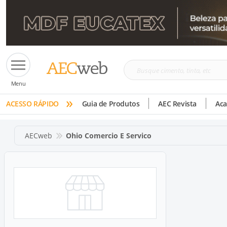
Busque
Menu
cimento,
»
tinta,
ACESSO RÁPIDO
Guia de Produtos
AEC Revista
Ac
etc
AECweb
Ohio Comercio E Servico