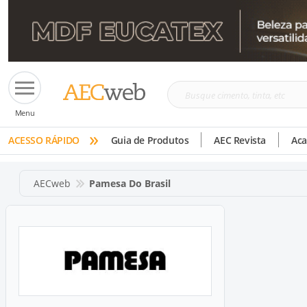
Busque
Menu
cimento,
»
tinta,
ACESSO RÁPIDO
Guia de Produtos
AEC Revista
Ac
etc
AECweb
Pamesa Do Brasil