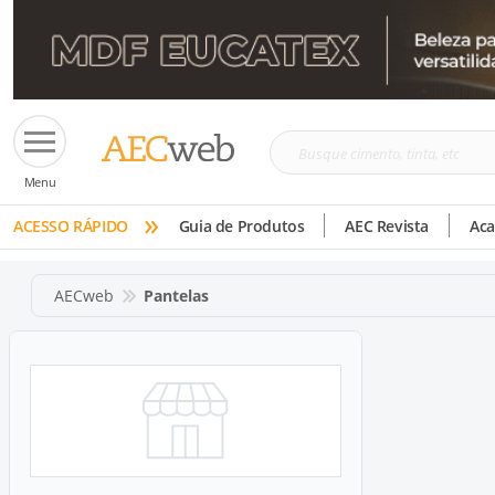
Busque
Menu
cimento,
»
tinta,
ACESSO RÁPIDO
Guia de Produtos
AEC Revista
Ac
etc
AECweb
Pantelas