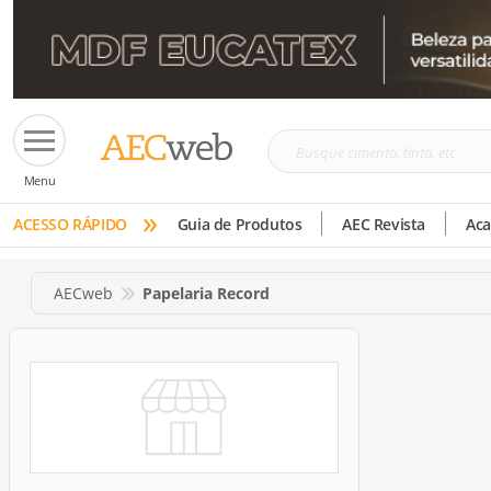
Busque
Menu
cimento,
»
tinta,
ACESSO RÁPIDO
Guia de Produtos
AEC Revista
Ac
etc
AECweb
Papelaria Record