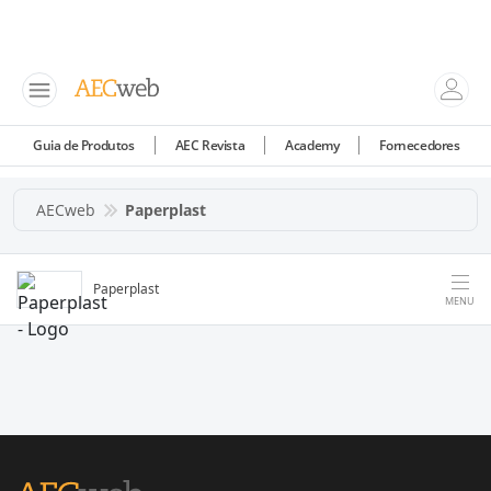
Guia de Produtos
AEC Revista
Academy
Fornecedores
AECweb
Paperplast
Paperplast
MENU