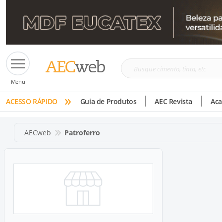
Busque
Menu
cimento,
»
tinta,
ACESSO RÁPIDO
Guia de Produtos
AEC Revista
Ac
etc
AECweb
Patroferro