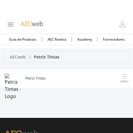
Guia de Produtos
AEC Revista
Academy
Fornecedores
AECweb
Petriz Tintas
Petriz Tintas
MENU