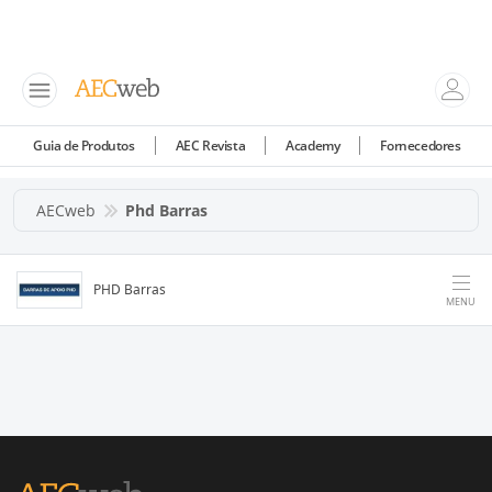
Guia de Produtos
AEC Revista
Academy
Fornecedores
AECweb
Phd Barras
PHD Barras
MENU