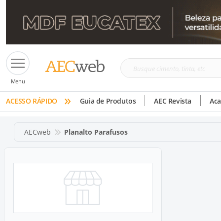
Busque
Menu
cimento,
»
tinta,
ACESSO RÁPIDO
Guia de Produtos
AEC Revista
Ac
etc
AECweb
Planalto Parafusos