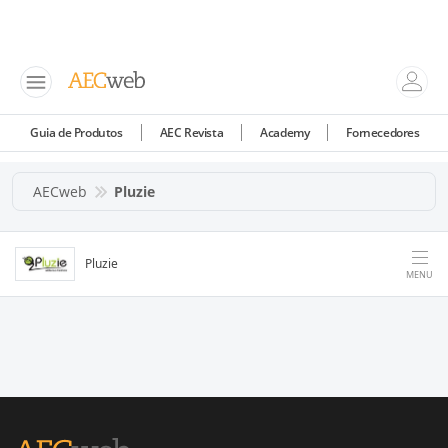
Guia de Produtos
AEC Revista
Academy
Fornecedores
AECweb
Pluzie
Pluzie
MENU