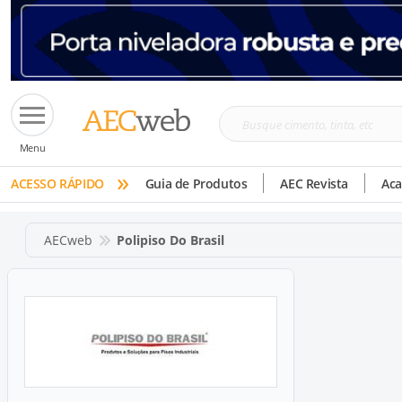
Busque
Menu
cimento,
»
tinta,
ACESSO RÁPIDO
Guia de Produtos
AEC Revista
Ac
etc
AECweb
Polipiso Do Brasil