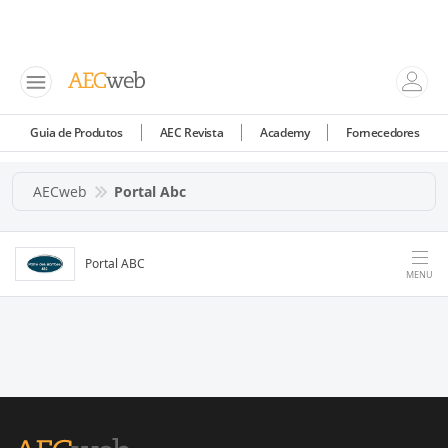
Guia de Produtos
AEC Revista
Academy
Fornecedores
AECweb
Portal Abc
Portal ABC
MENU