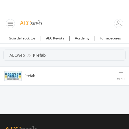
Guia de Produtos
AEC Revista
Academy
Fornecedores
AECweb
Prefab
Prefab
MENU