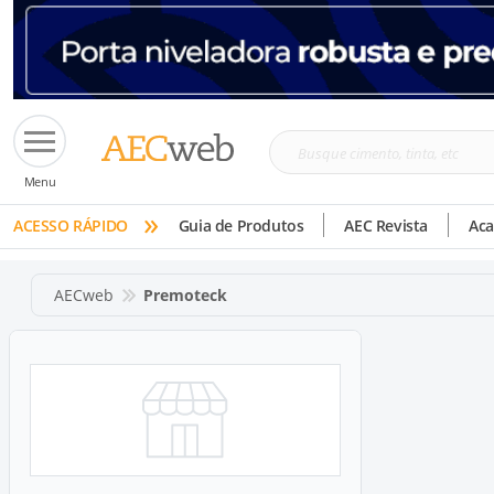
Busque
Menu
cimento,
»
tinta,
ACESSO RÁPIDO
Guia de Produtos
AEC Revista
Ac
etc
AECweb
Premoteck