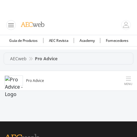
Guia de Produtos
AEC Revista
Academy
Fornecedores
AECweb
Pro Advice
Pro Advice
MENU