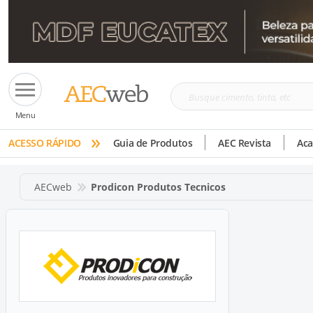
Busque
Menu
cimento,
»
tinta,
ACESSO RÁPIDO
Guia de Produtos
AEC Revista
Ac
etc
AECweb
Prodicon Produtos Tecnicos