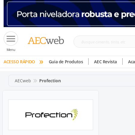
Busque
Menu
cimento,
»
tinta,
ACESSO RÁPIDO
Guia de Produtos
AEC Revista
Ac
etc
AECweb
Profection