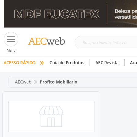
Busque
Menu
cimento,
»
tinta,
ACESSO RÁPIDO
Guia de Produtos
AEC Revista
Ac
etc
AECweb
Profito Mobiliario