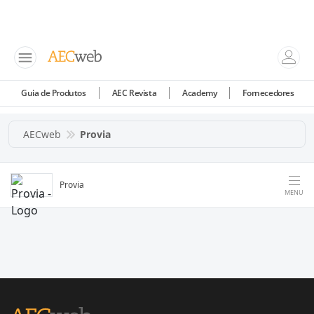
Guia de Produtos
AEC Revista
Academy
Fornecedores
AECweb
Provia
Provia
MENU