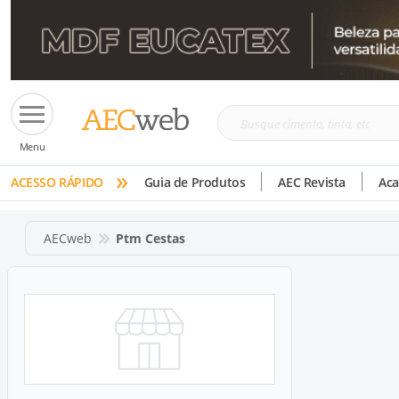
Busque
Menu
cimento,
»
tinta,
ACESSO RÁPIDO
Guia de Produtos
AEC Revista
Ac
etc
AECweb
Ptm Cestas