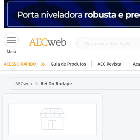
Busque
Menu
cimento,
»
tinta,
ACESSO RÁPIDO
Guia de Produtos
AEC Revista
Ac
etc
AECweb
Rei Do Rodape