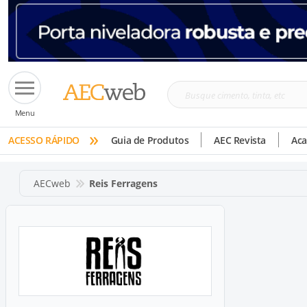
Busque
Menu
cimento,
»
tinta,
ACESSO RÁPIDO
Guia de Produtos
AEC Revista
Ac
etc
AECweb
Reis Ferragens