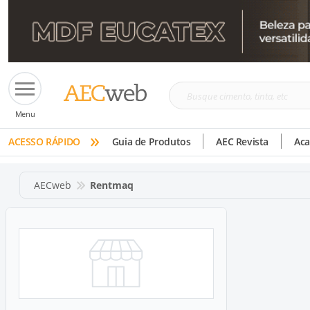
Busque
Menu
cimento,
»
tinta,
ACESSO RÁPIDO
Guia de Produtos
AEC Revista
Ac
etc
AECweb
Rentmaq