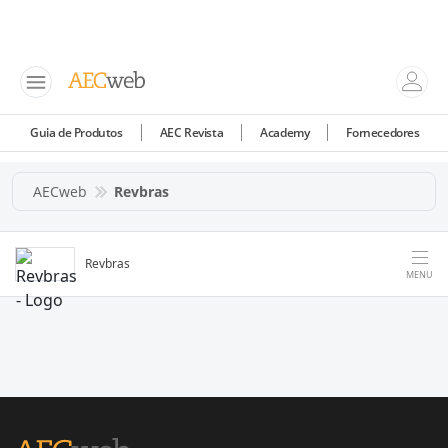
Guia de Produtos
AEC Revista
Academy
Fornecedores
AECweb
Revbras
Revbras
MENU