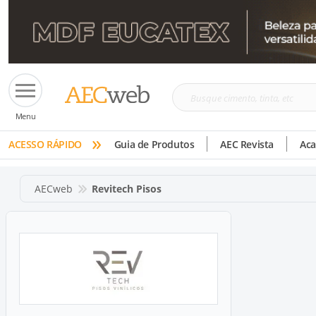
Busque
Menu
cimento,
»
tinta,
ACESSO RÁPIDO
Guia de Produtos
AEC Revista
Ac
etc
AECweb
Revitech Pisos