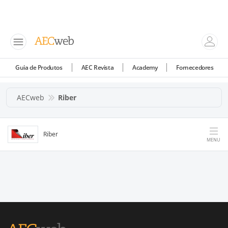
Guia de Produtos
AEC Revista
Academy
Fornecedores
AECweb
Riber
Riber
MENU