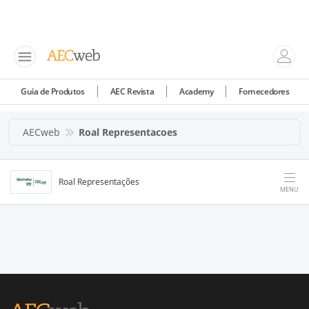
Guia de Produtos
AEC Revista
Academy
Fornecedores
AECweb
Roal Representacoes
Roal Representações
MENU