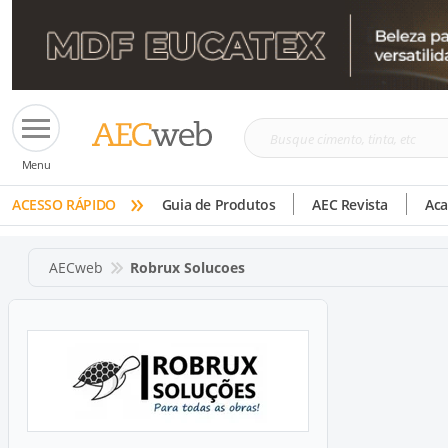
Busque
Menu
cimento,
»
tinta,
ACESSO RÁPIDO
Guia de Produtos
AEC Revista
Ac
etc
AECweb
Robrux Solucoes