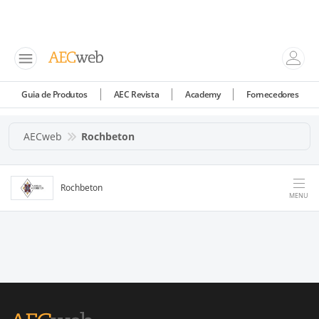
Guia de Produtos
AEC Revista
Academy
Fornecedores
AECweb
Rochbeton
Rochbeton
MENU