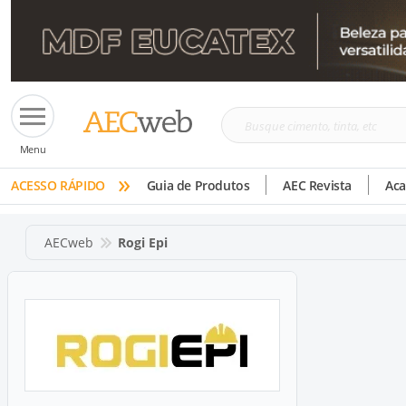
Busque
Menu
cimento,
»
tinta,
ACESSO RÁPIDO
Guia de Produtos
AEC Revista
Ac
etc
AECweb
Rogi Epi