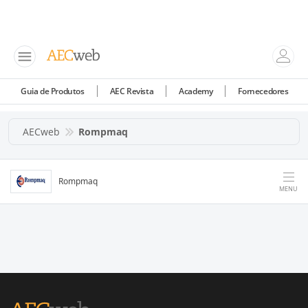
Guia de Produtos
AEC Revista
Academy
Fornecedores
AECweb
Rompmaq
Rompmaq
MENU