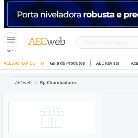
Busque
Menu
cimento,
»
tinta,
ACESSO RÁPIDO
Guia de Produtos
AEC Revista
Ac
etc
AECweb
Rp Chumbadores