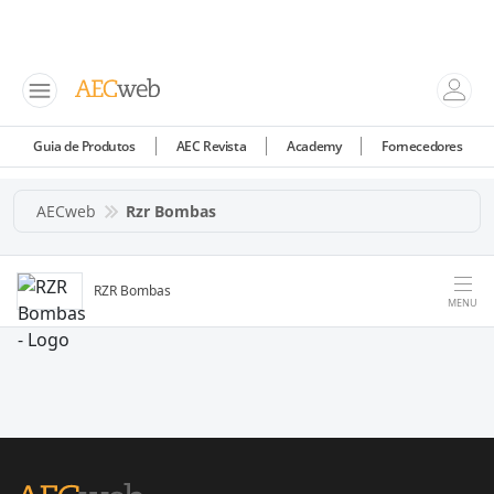
Guia de Produtos
AEC Revista
Academy
Fornecedores
AECweb
Rzr Bombas
RZR Bombas
MENU