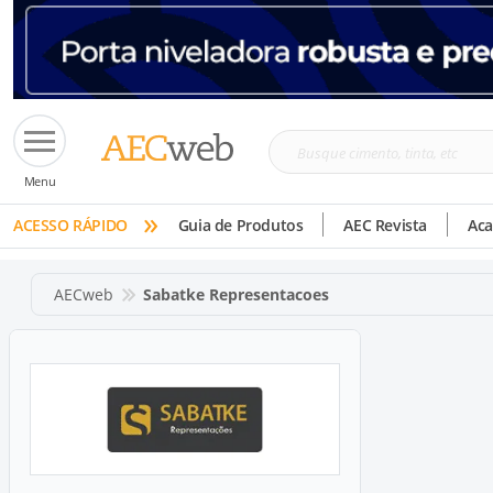
Busque
Menu
cimento,
»
tinta,
ACESSO RÁPIDO
Guia de Produtos
AEC Revista
Ac
etc
AECweb
Sabatke Representacoes