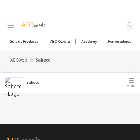
Guia de Produtos
AEC Revista
Academy
Fornecedores
AECweb
Sahecc
Sahecc
MENU