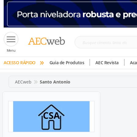
Busque
Menu
cimento,
»
tinta,
ACESSO RÁPIDO
Guia de Produtos
AEC Revista
Ac
etc
AECweb
Santo Antonio