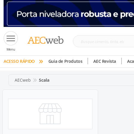
Busque
Menu
cimento,
»
tinta,
ACESSO RÁPIDO
Guia de Produtos
AEC Revista
Ac
etc
AECweb
Scala