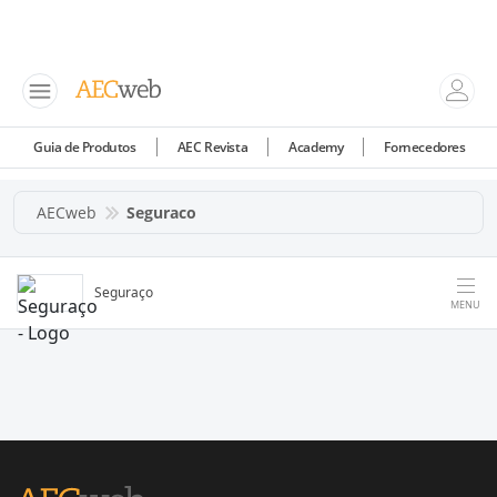
Guia de Produtos
AEC Revista
Academy
Fornecedores
AECweb
Seguraco
Seguraço
MENU