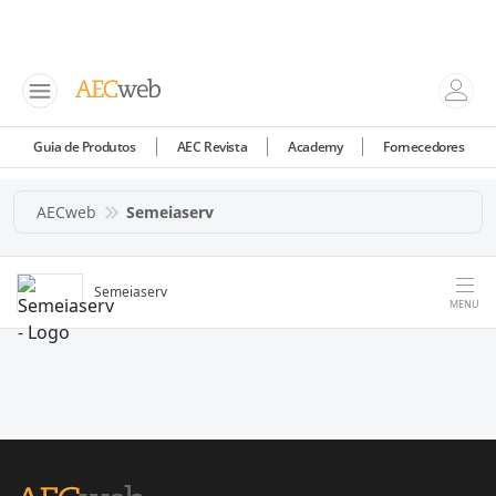
Guia de Produtos
AEC Revista
Academy
Fornecedores
AECweb
Semeiaserv
Semeiaserv
MENU