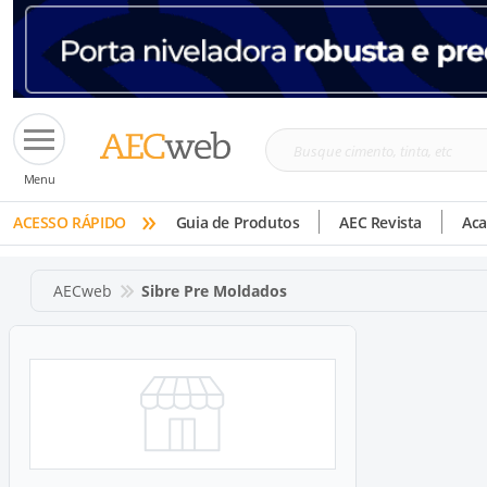
Busque
Menu
cimento,
»
tinta,
ACESSO RÁPIDO
Guia de Produtos
AEC Revista
Ac
etc
AECweb
Sibre Pre Moldados