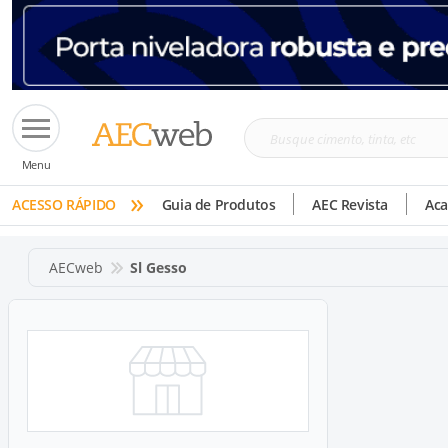
Busque
Menu
cimento,
»
tinta,
ACESSO RÁPIDO
Guia de Produtos
AEC Revista
Ac
etc
AECweb
Sl Gesso