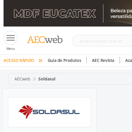
Busque
Menu
cimento,
»
tinta,
ACESSO RÁPIDO
Guia de Produtos
AEC Revista
Ac
etc
AECweb
Soldasul