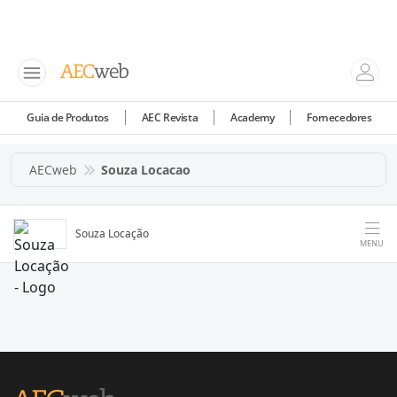
Guia de Produtos
AEC Revista
Academy
Fornecedores
AECweb
Souza Locacao
Souza Locação
MENU