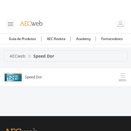
Guia de Produtos
AEC Revista
Academy
Fornecedores
AECweb
Speed Dor
Speed Dor
MENU