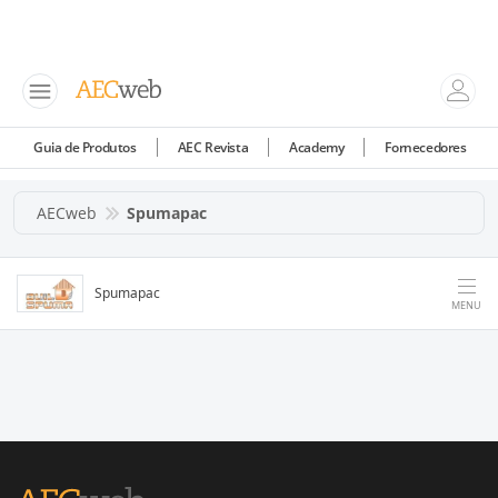
Guia de Produtos
AEC Revista
Academy
Fornecedores
AECweb
Spumapac
Spumapac
MENU