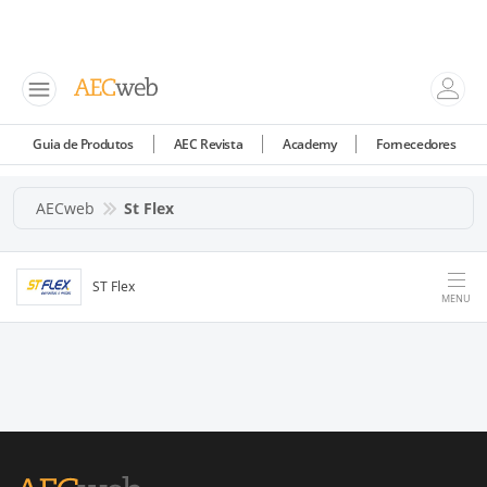
Guia de Produtos
AEC Revista
Academy
Fornecedores
AECweb
St Flex
ST Flex
MENU