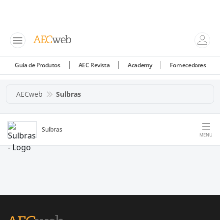
Guia de Produtos
AEC Revista
Academy
Fornecedores
AECweb
Sulbras
Sulbras
MENU