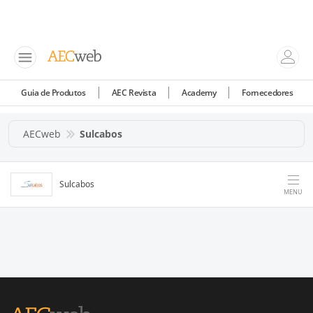
Guia de Produtos
AEC Revista
Academy
Fornecedores
AECweb
Sulcabos
Sulcabos
MENU