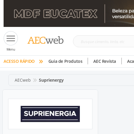
Busque
Menu
cimento,
»
tinta,
ACESSO RÁPIDO
Guia de Produtos
AEC Revista
Ac
etc
AECweb
Suprienergy