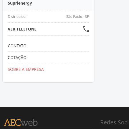
Suprienergy
Distribuidor
São Paulo - SP
VER TELEFONE
CONTATO
COTAÇÃO
SOBRE A EMPRESA
Redes Soci